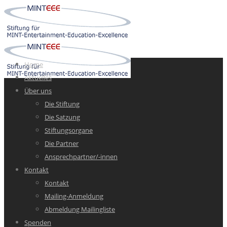
Home
Aktuelles
Über uns
Die Stiftung
Die Satzung
Stiftungsorgane
Die Partner
Ansprechpartner/-innen
Kontakt
Kontakt
Mailing-Anmeldung
Abmeldung Mailingliste
Spenden