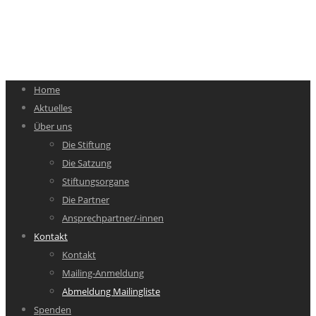
Home
Aktuelles
Über uns
Die Stiftung
Die Satzung
Stiftungsorgane
Die Partner
Ansprechpartner/-innen
Kontakt
Kontakt
Mailing-Anmeldung
Abmeldung Mailingliste
Spenden