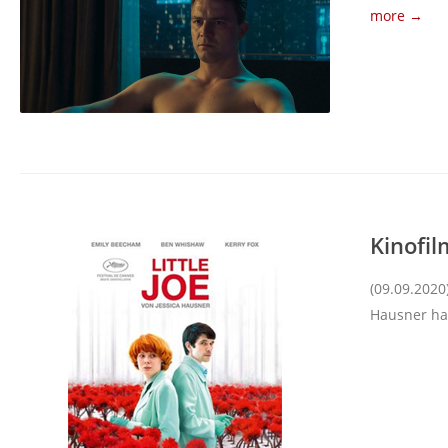
more →
Kinofil
(09.09.2020
Hausner hat