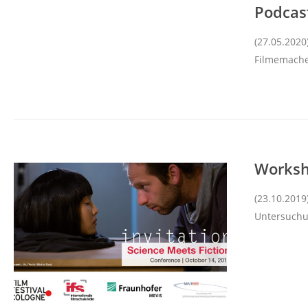
Podcas
(27.05.2020
Filmemache
Worksh
(23.10.2019
Untersuchu