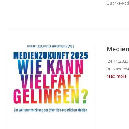
Quarks-Reda
Medienz
(24.11.2023
Im Novemver
read more