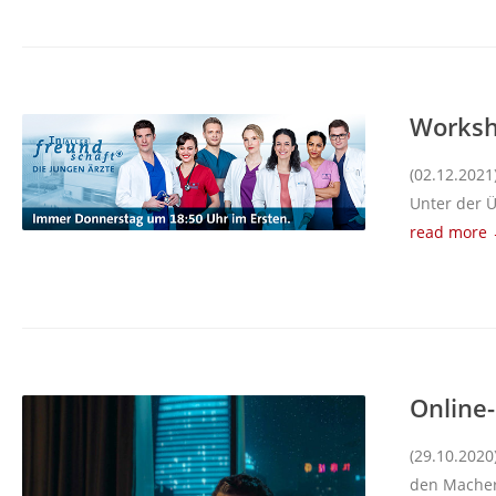
Worksh
(02.12.2021
Unter der Ü
read more
Online-
(29.10.2020
den MacherI