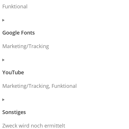
wordpress
Funktional
Consent
to
Google Fonts
service
cerber-
Marketing/Tracking
security-
&-
Consent
anti-
to
YouTube
spam
service
google-
Marketing/Tracking, Funktional
fonts
Consent
to
Sonstiges
service
youtube
Zweck wird noch ermittelt