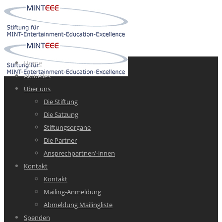
Home
Aktuelles
Über uns
Die Stiftung
Die Satzung
Stiftungsorgane
Die Partner
Ansprechpartner/-innen
Kontakt
Kontakt
Mailing-Anmeldung
Abmeldung Mailingliste
Spenden