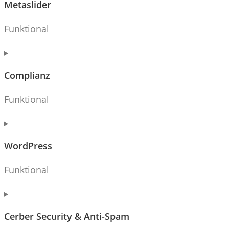
Metaslider
Funktional
Consent
to
Complianz
service
metaslider
Funktional
Consent
to
WordPress
service
complianz
Funktional
Consent
to
Cerber Security & Anti-Spam
service