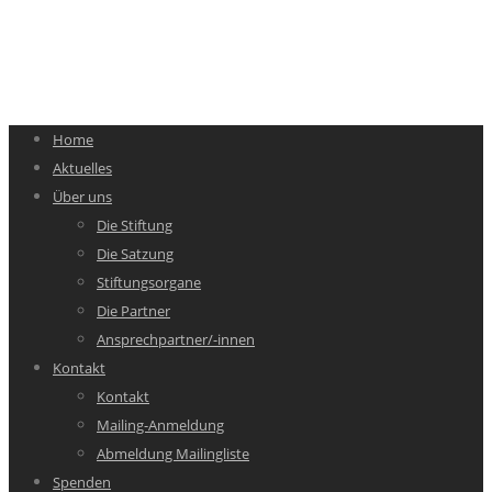
Home
Aktuelles
Über uns
Die Stiftung
Die Satzung
Stiftungsorgane
Die Partner
Ansprechpartner/-innen
Kontakt
Kontakt
Mailing-Anmeldung
Abmeldung Mailingliste
Spenden