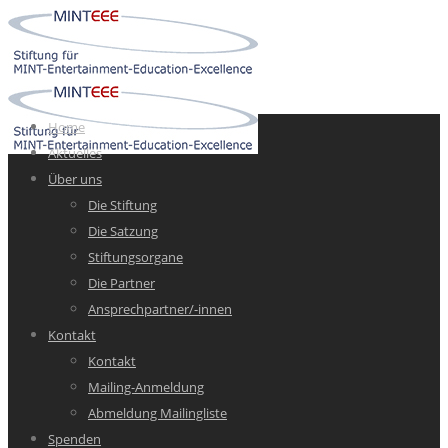
Home
Aktuelles
Über uns
Die Stiftung
Die Satzung
Stiftungsorgane
Die Partner
Ansprechpartner/-innen
Kontakt
Kontakt
Mailing-Anmeldung
Abmeldung Mailingliste
Spenden